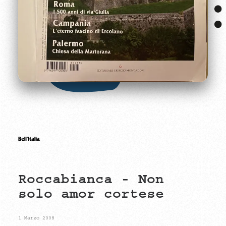
Roccabianca
-
Non
solo
amor
cortese
1 Marzo 2008